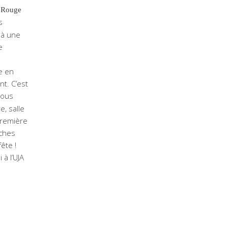
 Rouge
s
 à une
e
re en
t. C’est
nous
, salle
première
uches
ête !
à l’UJA