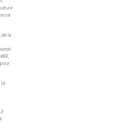
as
culture
 cessé
 de la
mortel
AMER,
t pour
 LE
LE
à