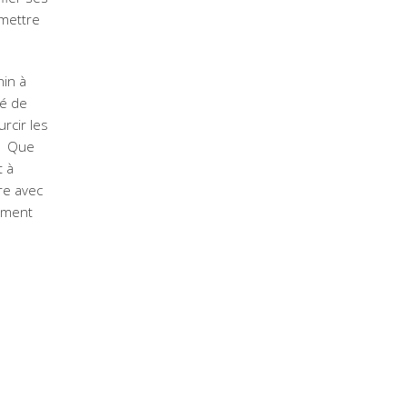
 mettre
nin à
té de
urcir les
 ? Que
t à
re avec
sement