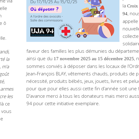
me via
la
Croix
elle
, nou
94
n
appelle
e ô
nouvell
collecte
le.
solidai
faveur des familles les plus démunies du départemen
andi,
ainsi que du
, 
té la
17 novembre 2025 au 15 décembre 2025
sommes conviés à déposer dans les locaux de l’Ordre
, m’a
Jean-François BLAY, vêtements chauds, produits de 
goût
nécessité, produits bébés, jeux, jouets, livres et pel
té,
pour que pour elles aussi cette fin d’année soit une f
s armes
D’avance merci à tous les donateurs mais merci aussi 
cre les
94 pour cette initiative exemplaire.
là ce
é vous
ne