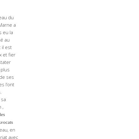
eau du
Marne a
s eu la
té au
il est
 et fier
tater
 plus
 de ses
s l’ont
.
 sa
 ,
des
Avocats
eau, en
riat avec