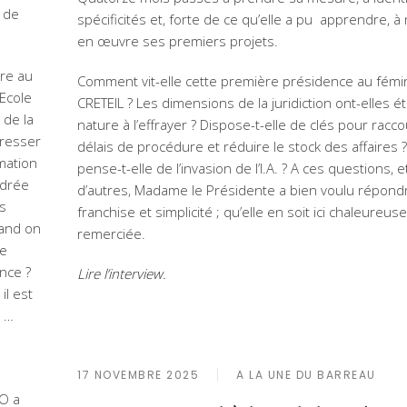
 de
spécificités et, forte de ce qu’elle a pu apprendre, à
en œuvre ses premiers projets.
ère au
Comment vit-elle cette première présidence au fémi
’Ecole
CRETEIL ? Les dimensions de la juridiction ont-elles é
 de la
nature à l’effrayer ? Dispose-t-elle de clés pour racco
éresser
délais de procédure et réduire le stock des affaires
mation
pense-t-elle de l’invasion de l’I.A. ? A ces questions, e
adrée
d’autres, Madame le Présidente a bien voulu répond
es
franchise et simplicité ; qu’elle en soit ici chaleureu
uand on
remerciée.
le
nce ?
Lire l’interview.
il est
t …
17 NOVEMBRE 2025
A LA UNE DU BARREAU
O a