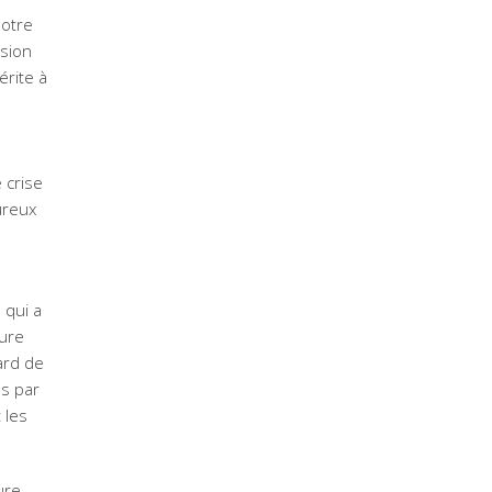
notre
ssion
érite à
 crise
ureux
 qui a
ture
ard de
és par
 les
ure