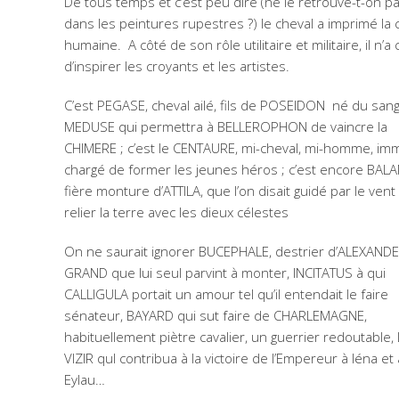
De tous temps et c’est peu dire (ne le retrouve-t-on p
dans les peintures rupestres ?) le cheval a imprimé la 
humaine. A côté de son rôle utilitaire et militaire, il n’a
d’inspirer les croyants et les artistes.
C’est PEGASE, cheval ailé, fils de POSEIDON né du sang
MEDUSE qui permettra à BELLEROPHON de vaincre la
CHIMERE ; c’est le CENTAURE, mi-cheval, mi-homme, im
chargé de former les jeunes héros ; c’est encore BAL
fière monture d’ATTILA, que l’on disait guidé par le ven
relier la terre avec les dieux célestes
On ne saurait ignorer BUCEPHALE, destrier d’ALEXANDE
GRAND que lui seul parvint à monter, INCITATUS à qui
CALLIGULA portait un amour tel qu’il entendait le faire
sénateur, BAYARD qui sut faire de CHARLEMAGNE,
habituellement piètre cavalier, un guerrier redoutable, 
VIZIR quI contribua à la victoire de l’Empereur à Iéna et 
Eylau…