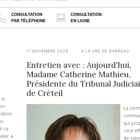
CONSULTATION
CONSULTATION
PAR TÉLÉPHONE
EN LIGNE
17 NOVEMBRE 2025
A LA UNE DU BARREAU
Entretien avec : Aujourd'hui,
Madame Catherine Mathieu,
Présidente du Tribunal Judicia
de Créteil
 la
on
La com
ation
commun
au
qui jusq
it sa
s’est e
aller à
de valo