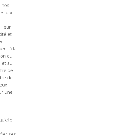
e nos
es qui
r
, leur
ité et
ent
uent à la
ion du
 et au
tre de
tre de
ieux
ur une
e
qu’elle
fier ses