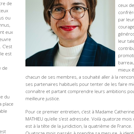
tre de
ceux d
 ceux
confrèr
us ou
par leu
nnus,
courage
nt eux
généros
’œuvre
leur tal
. C’est
contrib
lle est
promot
barreau
e de
mieux ê
chacun de ses membres, a souhaité aller à la rencon
e
ses partenaires habituels pour tenter de les faire m
connaître et partant comprendre leurs ambitions po
te du
meilleure justice.
a place
able
Pour ce premier entretien, c’est à Madame Catherin
MATHIEU qu’elle s’est adressée. Voilà quatorze mois 
est à la tête de la juridiction, la quatrième de France.
’est
Quatorze mois passés à prendre sa mesure, à identi