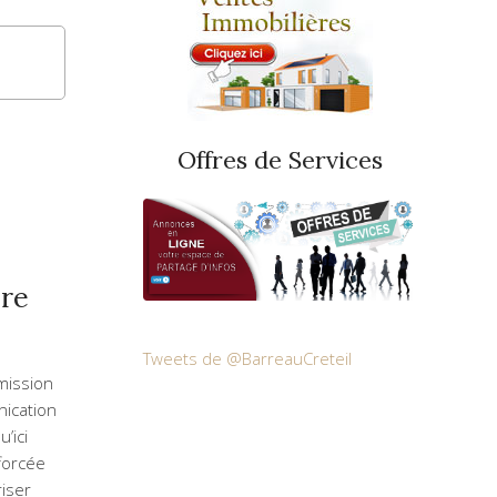
Offres de Services
ire
Tweets de @BarreauCreteil
mission
ication
u’ici
fforcée
riser