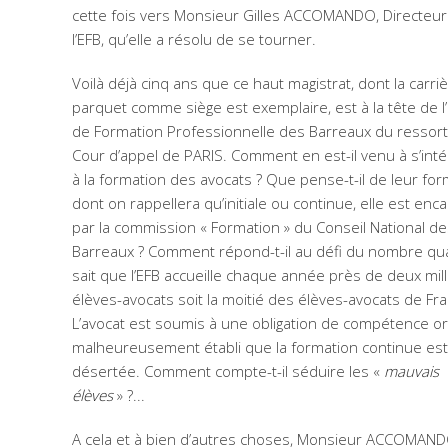
cette fois vers Monsieur Gilles ACCOMANDO, Directeur
l’EFB, qu’elle a résolu de se tourner.
Voilà déjà cinq ans que ce haut magistrat, dont la carri
parquet comme siège est exemplaire, est à la tête de l
de Formation Professionnelle des Barreaux du ressort
Cour d’appel de PARIS. Comment en est-il venu à s’int
à la formation des avocats ? Que pense-t-il de leur for
dont on rappellera qu’initiale ou continue, elle est enc
par la commission « Formation » du Conseil National d
Barreaux ? Comment répond-t-il au défi du nombre q
sait que l’EFB accueille chaque année près de deux mil
élèves-avocats soit la moitié des élèves-avocats de Fra
L’avocat est soumis à une obligation de compétence or 
malheureusement établi que la formation continue es
désertée. Comment compte-t-il séduire les «
mauvais
élèves
» ?...
A cela et à bien d’autres choses, Monsieur ACCOMAND