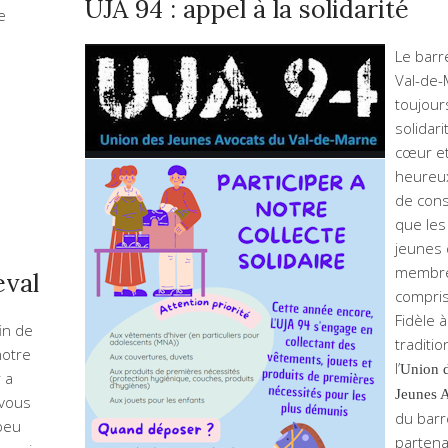
UJA 94 : appel à la solidarité
e
Le barr
Val-de-
toujour
solidari
cœur et 
heureux
de cons
que les
jeunes
membre
eval
compris
Fidèle à
in de
tradition
notre
l’
Union 
 a
Jeunes 
 vous
du barr
 peu
partena