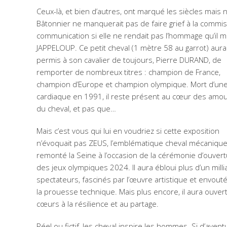
Ceux-là, et bien d’autres, ont marqué les siècles mais 
Bâtonnier ne manquerait pas de faire grief à la commi
communication si elle ne rendait pas l’hommage qu’il m
JAPPELOUP. Ce petit cheval (1 mètre 58 au garrot) aura
permis à son cavalier de toujours, Pierre DURAND, de
remporter de nombreux titres : champion de France,
champion d’Europe et champion olympique. Mort d’une
cardiaque en 1991, il reste présent au cœur des amo
du cheval, et pas que…
Mais c’est vous qui lui en voudriez si cette exposition
n’évoquait pas ZEUS, l’emblématique cheval mécanique
remonté la Seine à l’occasion de la cérémonie d’ouver
des jeux olympiques 2024. Il aura ébloui plus d’un milli
spectateurs, fascinés par l’œuvre artistique et envout
la prouesse technique. Mais plus encore, il aura ouvert
cœurs à la résilience et au partage.
Réel ou fictif, les cheval inspire les hommes. Si d’avent