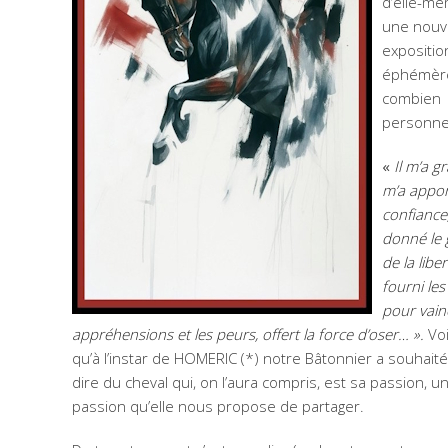
d’elle-mê
une nouv
expositio
éphémèr
combien
personnel
«
Il m’a gr
m’a appor
confiance
donné le 
de la liber
fourni le
pour vain
appréhensions et les peurs, offert la force d’oser… ».
Voi
qu’à l’instar de HOMERIC (*) notre Bâtonnier a souhait
dire du cheval qui, on l’aura compris, est sa passion, u
passion qu’elle nous propose de partager.