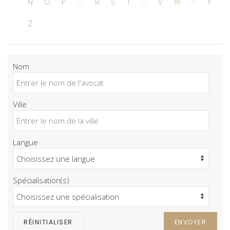
N
O
P
Q
R
S
T
U
V
W
X
Y
Z
Nom
Ville
Langue
Spécialisation(s)
RÉINITIALISER
ENVOYER