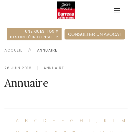
UNE QUESTION ?
CONSULTER UN AVOCAT
BESOIN D'UN CONSEIL ?
ACCUEIL
ANNUAIRE
26 JUIN 2018
ANNUAIRE
Annuaire
A
B
C
D
E
F
G
H
I
J
K
L
M