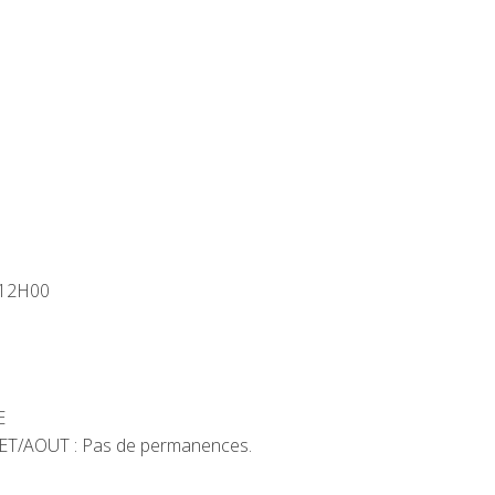
 12H00
E
LLET/AOUT : Pas de permanences.