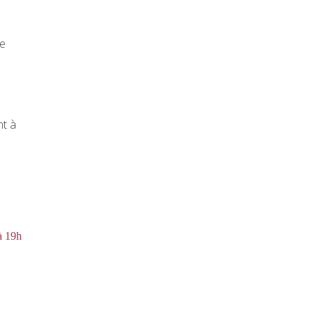
ne
nt à
à 19h