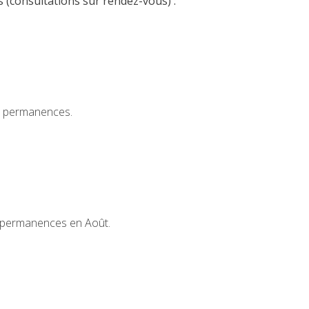
ts (consultations sur rendez-vous) :
e permanences.
 permanences en Août.