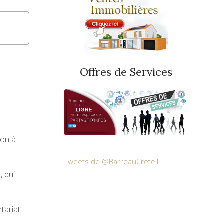
Offres de Services
ion à
Tweets de @BarreauCreteil
, qui
tariat