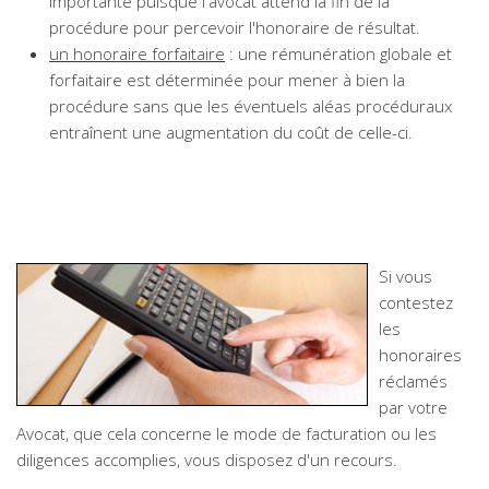
importante puisque l'avocat attend la fin de la
procédure pour percevoir l'honoraire de résultat.
un honoraire forfaitaire
: une rémunération globale et
forfaitaire est déterminée pour mener à bien la
procédure sans que les éventuels aléas procéduraux
entraînent une augmentation du coût de celle-ci.
Si vous
contestez
les
honoraires
réclamés
par votre
Avocat, que cela concerne le mode de facturation ou les
diligences accomplies, vous disposez d'un recours.