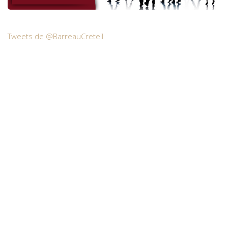
Tweets de @BarreauCreteil