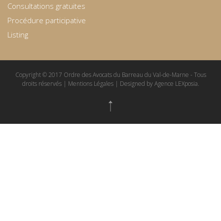
Consultations gratuites
Procédure participative
Listing
Copyright © 2017 Ordre des Avocats du Barreau du Val-de-Marne - Tous
droits réservés | Mentions Légales | Designed by Agence LEXposia.