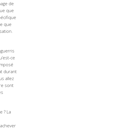
image de
alue que
écifique
ce que
sation.
aguerris
u’est-ce
composé
at durant
us allez
re sont
es
e ? La
 achever