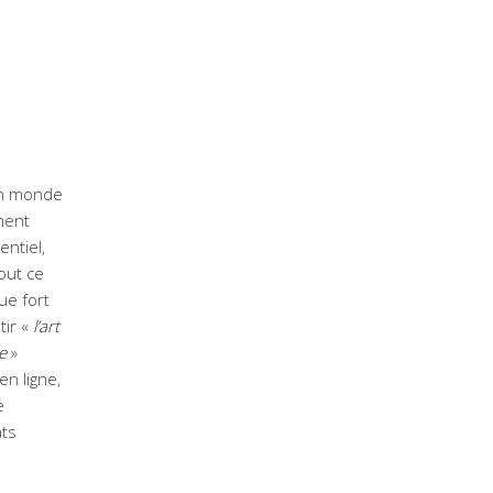
n monde
ment
entiel,
tout ce
ue fort
tir «
l’art
e
»
 en ligne,
e
ats