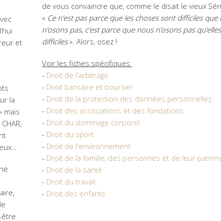
de vous convaincre que, comme le disait le vieux Sé
«
Ce n’est pas parce que les choses sont difficiles que
avec
n’osons pas, c’est parce que nous n’osons pas qu’elle
’hui
difficiles
». Alors, osez !
reur et
Voir les fiches spécifiques
-
Droit de l'arbitrage
-
Droit bancaire et boursier
ots
-
Droit de la protection des données personnelles
ur la
-
Droit des associations et des fondations
» mais
-
Droit du dommage corporel
 CHAR,
-
Droit du sport
nt
-
Droit de l'environnement
ceux…
-
Droit de la famille, des personnes et de leur patrim
nne
-
Droit de la santé
-
Droit du travail
aire,
-
Droit des enfants
le
-être