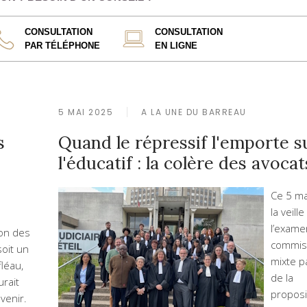
CONSULTATION
CONSULTATION
PAR TÉLÉPHONE
EN LIGNE
5 MAI 2025
A LA UNE DU BARREAU
s
Quand le répressif l'emporte s
l'éducatif : la colère des avocat
Ce 5 ma
la veill
l’exame
ion des
commis
oit un
mixte pa
fléau,
de la
urait
proposi
venir.