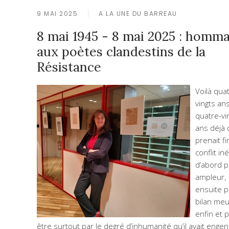
9 MAI 2025
A LA UNE DU BARREAU
8 mai 1945 - 8 mai 2025 : homm
aux poètes clandestins de la
Résistance
Voilà qua
vingts ans
quatre-vi
ans déjà
prenait fi
conflit iné
d’abord p
ampleur,
ensuite p
bilan meur
enfin et 
être surtout par le degré d’inhumanité qu’il avait enge