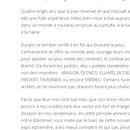
Quatre-vingts ans que la paix revenait et que naissait 
elle une folle espérance, hélas bien mise à mal aujourd
dans un monde à nouveau en proie au tumulte, à la fu
à la haine.
Durant ce terrible conflit il en fût qui, bravant la peur,
s’enhardirent et offrir au monde avec courage leurs m
pour appeler au plus noble des combats, le combat po
liberté ! Ce furent les poètes, des «
poètes clandestins
non des moindres : ARAGON, DESNOS, ELUARD, JACOB,
PREVERT, TAVERNIER, ou encore TARDIEU. Certains fure
arrêtés et ne revinrent pas, d’autres furent plus chan
Parce que leur voix s’est tue mais que son écho réso
encore à nos oreilles tant leur verbe est fort et chargé
d’espoir en nos lendemains, en cette période annivers
notre Bâtonnier vous invite par le biais de cette nouvel
expo éphémère, à les mieux connaître et qui sait, peut