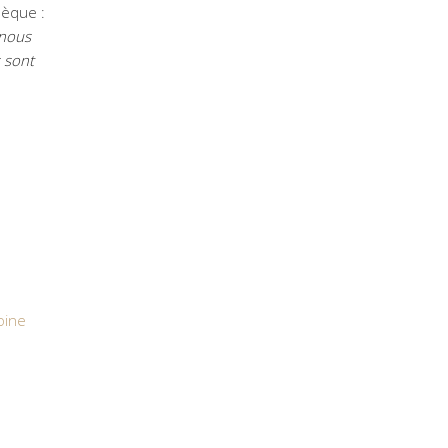
nèque :
 nous
s sont
oine