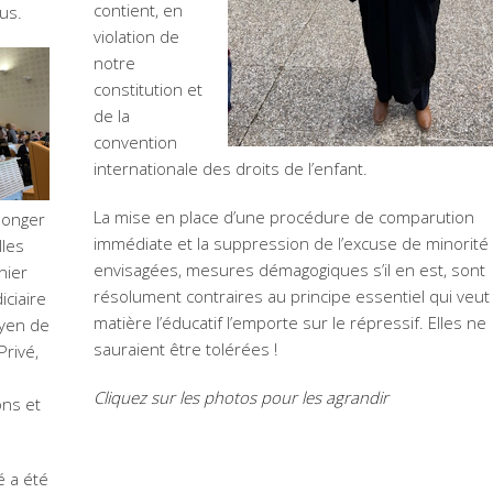
contient, en
us.
violation de
notre
constitution et
de la
convention
internationale des droits de l’enfant.
La mise en place d’une procédure de comparution
songer
immédiate et la suppression de l’excuse de minorité
lles
envisagées, mesures démagogiques s’il en est, sont
nier
résolument contraires au principe essentiel qui veut 
ciaire
matière l’éducatif l’emporte sur le répressif. Elles ne
oyen de
sauraient être tolérées !
Privé,
Cliquez sur les photos pour les agrandir
ons et
é a été