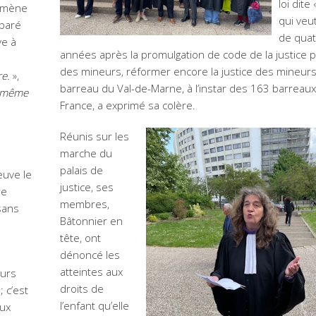
loi dite
omène
qui veu
mparé
de qua
ve à
années après la promulgation de code de la justice 
des mineurs, réformer encore la justice des mineurs,
re.
»,
barreau du Val-de-Marne, à l’instar des 163 barreau
n, même
France, a exprimé sa colère.
Réunis sur les
marche du
palais de
euve le
justice, ses
re
membres,
sans
Bâtonnier en
tête, ont
dénoncé les
atteintes aux
eurs
droits de
 c’est
l’enfant qu’elle
aux