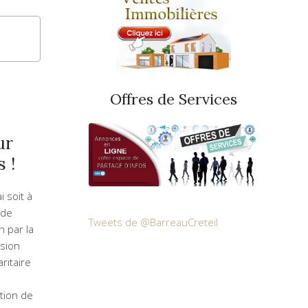
Offres de Services
ur
s !
i soit à
e de
Tweets de @BarreauCreteil
n par la
sion
ritaire
tion de