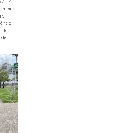
 « ATTAL »
t, moins
tre
pénale
 le
x de