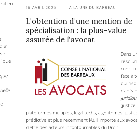
s’il en
15 AVRIL 2025
A LA UNE DU BARREAU
L'obtention d'une mention de
spécialisation : la plus-value
assurée de l'avocat
e
pour
 se
Dans u
si que
résolu
concurr
 que
face à 
qui risq
ielle
.
d’anéan
juridiqu
ne
(justice
plateformes multiples, legal techs, algorithmes, justic
prédictive et plus récemment IA), il importe aux avoc
d’être des acteurs incontournables du Droit.