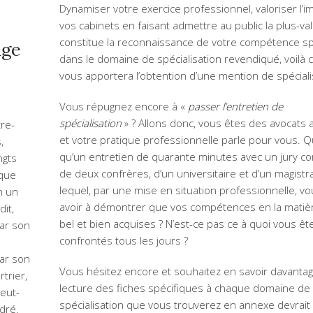
Dynamiser votre exercice professionnel, valoriser l’
vos cabinets en faisant admettre au public la plus-v
constitue la reconnaissance de votre compétence sp
age
dans le domaine de spécialisation revendiqué, voilà 
vous apportera l’obtention d’une mention de spéciali
Vous répugnez encore à «
passer l’entretien de
spécialisation
» ? Allons donc, vous êtes des avocats 
tre-
et votre pratique professionnelle parle pour vous. Q
,
qu’un entretien de quarante minutes avec un jury 
ngts
de deux confrères, d’un universitaire et d’un magistr
 que
lequel, par une mise en situation professionnelle, vo
n un
avoir à démontrer que vos compétences en la matiè
dit,
bel et bien acquises ? N’est-ce pas ce à quoi vous êt
ar son
confrontés tous les jours ?
ar son
Vous hésitez encore et souhaitez en savoir davantag
trier,
lecture des fiches spécifiques à chaque domaine de
peut-
spécialisation que vous trouverez en annexe devrait
ndré.