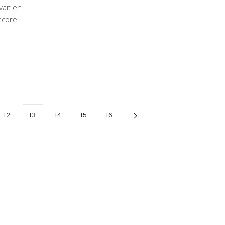
vait en
encore
12
13
14
15
16