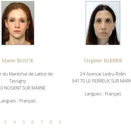
Marie BANCK
Virginie BARBER
 du Maréchal de Lattre de
24 Avenue Ledru Rollin
Tassigny
94170 LE PERREUX SUR MAR
30 NOGENT SUR MARNE
Langues : Français
Langues : Français
3
4
5
6
7
8
9