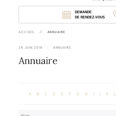
DEMANDE
DE RENDEZ-VOUS
ACCUEIL
ANNUAIRE
26 JUIN 2018
ANNUAIRE
Annuaire
A
B
C
D
E
F
G
H
I
J
K
L
Nom