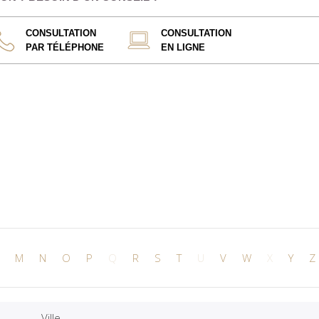
CONSULTATION
CONSULTATION
PAR TÉLÉPHONE
EN LIGNE
M
N
O
P
Q
R
S
T
U
V
W
X
Y
Z
Ville