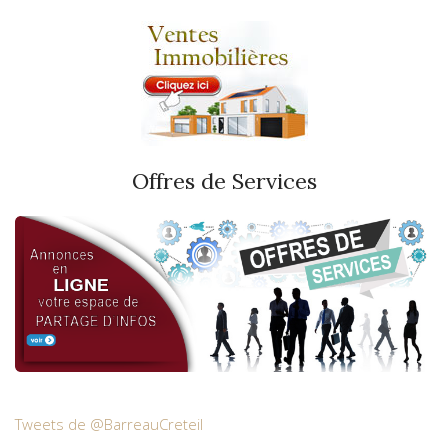
Offres de Services
Tweets de @BarreauCreteil