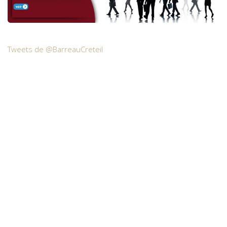
Tweets de @BarreauCreteil