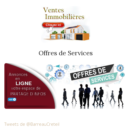
Offres de Services
Tweets de @BarreauCreteil