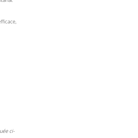
tariat
fficace,
uée ci-