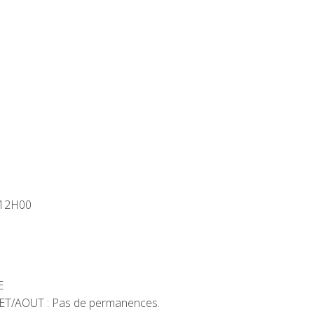
 12H00
E
LLET/AOUT : Pas de permanences.