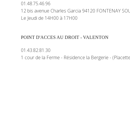
01.48.75.46.96
12 bis avenue Charles Garcia 94120 FONTENAY SO
Le Jeudi de 14H00 à 17H00
POINT D'ACCES AU DROIT - VALENTON
01.43.82.81.30
1 cour de la Ferme - Résidence la Bergerie - (Place