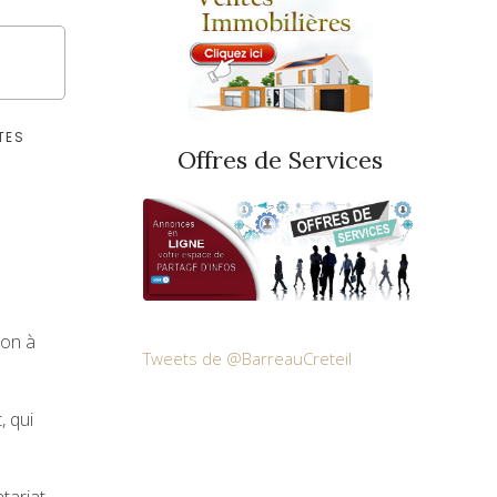
TES
Offres de Services
ion à
Tweets de @BarreauCreteil
, qui