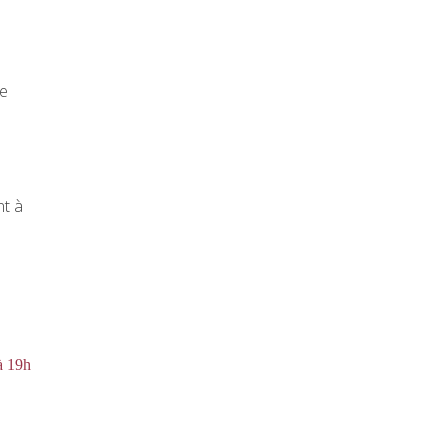
ne
nt à
à 19h