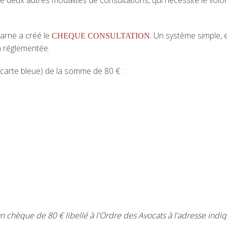
deux autres modalités de consultations, qui nécessite le volon
arne a créé le
.
Un système simple, e
CHEQUE CONSULTATION
n réglementée.
carte bleue) de la somme de 80 € :
un chèque de 80 € libellé à l'Ordre des Avocats à l'adresse indiq