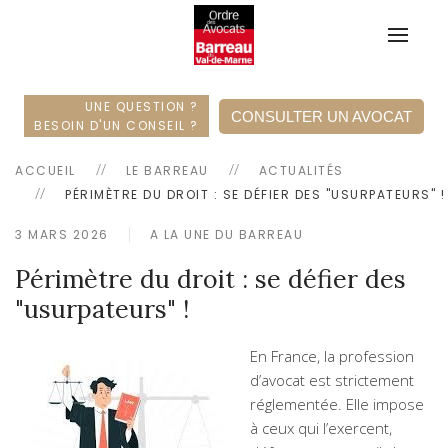
UNE QUESTION ?
CONSULTER UN AVOCAT
BESOIN D'UN CONSEIL ?
ACCUEIL
LE BARREAU
ACTUALITÉS
PÉRIMÈTRE DU DROIT : SE DÉFIER DES "USURPATEURS" !
3 MARS 2026
A LA UNE DU BARREAU
Périmètre du droit : se défier des
"usurpateurs" !
En France, la profession
d’avocat est strictement
réglementée. Elle impose
à ceux qui l’exercent,