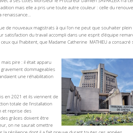
vec à ses côtés Monsieur le Procureur Damien SAVARZEIX n’a ce
a tradition mais elle a pris une toute autre couleur : celle du renouv
la renaissance…
due de nouveaux magistrats à qui l’on ne peut que souhaiter plein
ur satisfaction du travail accompli dans une esprit d’équipe remar
us ceux qui l’habitent, que Madame Catherine MATHIEU a consacré
i mais pire : il était apparu
s gravement dommageables
ndaient une réhabilitation
is en 2021 et ils viennent de
n totale de l’installation
n et reprise des
i des grâces doivent être
eur, on ne saurait omettre
 la résilience dont il a fait preuve durant toutes ces années.