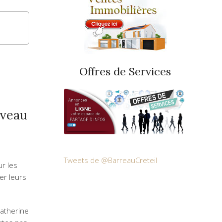
Offres de Services
uveau
Tweets de @BarreauCreteil
ur les
er leurs
Catherine