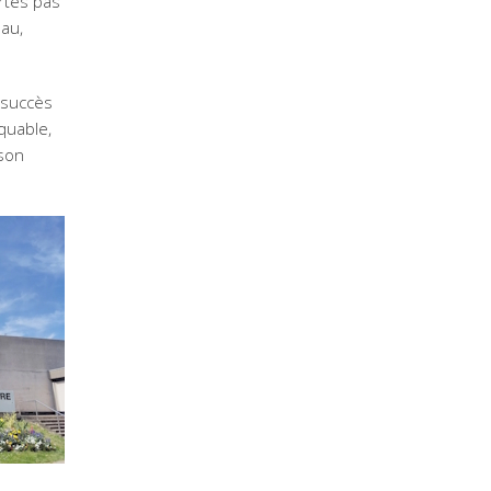
rtes pas
eau,
 succès
quable,
 son