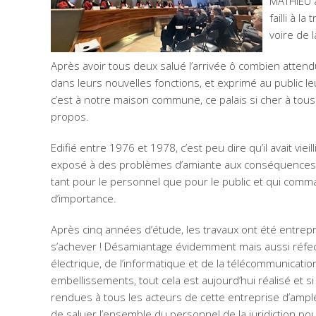
MATHIEU a
failli à l
voire de 
Après avoir tous deux salué l’arrivée ô combien atten
dans leurs nouvelles fonctions, et exprimé au public le
c’est à notre maison commune, ce palais si cher à to
propos.
Edifié entre 1976 et 1978, c’est peu dire qu’il avait vieill
exposé à des problèmes d’amiante aux conséquence
tant pour le personnel que pour le public et qui comma
d’importance.
Après cinq années d’étude, les travaux ont été entrepr
s’achever ! Désamiantage évidemment mais aussi réfectio
électrique, de l’informatique et de la télécommunicatio
embellissements, tout cela est aujourd’hui réalisé et s
rendues à tous les acteurs de cette entreprise d’ampl
de saluer l’ensemble du personnel de la juridiction pour