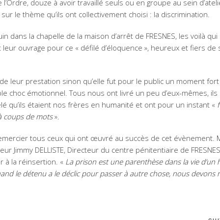
 l’Ordre, douze à avoir travaillé seuls ou en groupe au sein d’atel
 sur le thème qu’ils ont collectivement choisi : la discrimination.
juin dans la chapelle de la maison d’arrêt de FRESNES, les voilà qu
t leur ouvrage pour ce « défilé d’éloquence », heureux et fiers de 
de leur prestation sinon qu’elle fut pour le public un moment fort 
ble choc émotionnel. Tous nous ont livré un peu d’eux-mêmes, ils
lé qu’ils étaient nos frères en humanité et ont pour un instant «
à coups de mots
».
 remercier tous ceux qui ont œuvré au succès de cet évènement. 
eur Jimmy DELLISTE, Directeur du centre pénitentiaire de FRESNES,
r à la réinsertion. «
La prison est une parenthèse dans la vie d’u
and le détenu a le déclic pour passer à autre chose, nous devons