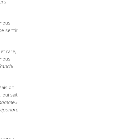
iers
i nous
se sentir
et rare,
 nous
franchi
Mais on
 qui sait
n homme
»
 répondre