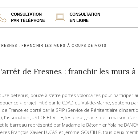
CONSULTATION
CONSULTATION
PAR TÉLÉPHONE
EN LIGNE
 FRESNES : FRANCHIR LES MURS À COUPS DE MOTS
'arrêt de Fresnes : franchir les murs à
douze détenus, douze à s’être portés volontaires pour participer a
éloquence », projet initié par le CDAD du Val-de-Marne, soutenu par
 de France et porté par le SPIP (Service de Pénitentiaire d’Inserti
), l’association JUSTICE ET VILLE, les enseignants de la maison d’ar
t le barreau représenté par Madame le Bâtonnier Yolaine BANCA
rères François-Xavier LUCAS et Jérôme GOUTILLE, tous deux mem