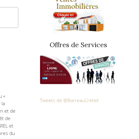
Offres de Services
u «
Tweets de @BarreauCreteil
 la
on et de
rêt de
REL et
bres du