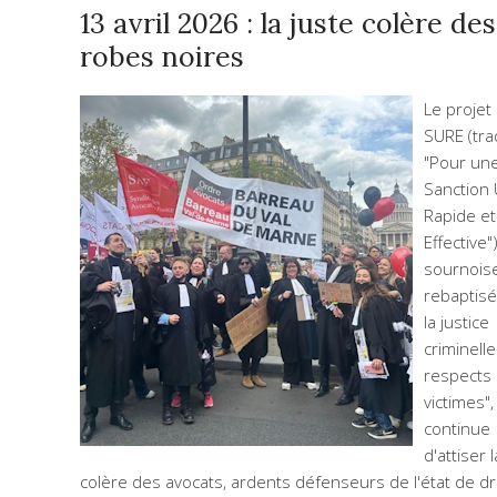
13 avril 2026 : la juste colère des
robes noires
Le projet 
SURE (tra
"Pour un
Sanction U
Rapide et
Effective")
sournois
rebaptisé
la justice
criminelle
respects
victimes",
continue
d'attiser l
colère des avocats, ardents défenseurs de l'état de dro