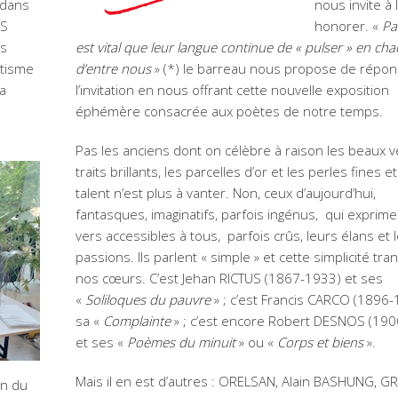
 dans
nous invite à 
ES
honorer. «
Pa
es
est vital que leur langue continue de « pulser » en ch
otisme
d’entre nous
» (*) le barreau nous propose de répon
la
l’invitation en nous offrant cette nouvelle exposition
éphémère consacrée aux poètes de notre temps.
Pas les anciens dont on célèbre à raison les beaux ve
traits brillants, les parcelles d’or et les perles fines e
talent n’est plus à vanter. Non, ceux d’aujourd’hui,
fantasques, imaginatifs, parfois ingénus, qui exprim
vers accessibles à tous, parfois crûs, leurs élans et 
passions. Ils parlent « simple » et cette simplicité tr
nos cœurs. C’est Jehan RICTUS (1867-1933) et ses
«
Soliloques du pauvre
» ; c’est Francis CARCO (1896-
sa «
Complainte
» ; c’est encore Robert DESNOS (19
et ses «
Poèmes du minuit
» ou «
Corps et biens
».
Mais il en est d’autres : ORELSAN, Alain BASHUNG, 
on du