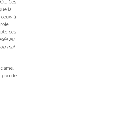
TO… Ces
que la
 ceux-là
arole
mpte ces
sée au
 ou mal
 clame,
n pan de