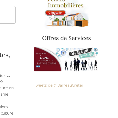
Offres de Services
tes,
, « LE
ES
Tweets de @BarreauCreteil
tauré en
dame
lors
 culture,