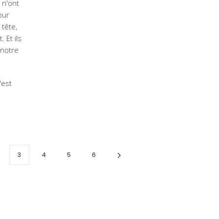
 n'ont
our
 tête,
 Et ils
 notre
'est
3
4
5
6