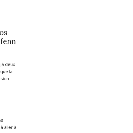
nos
ifenn
éjà deux
que la
sion
es
à aller à