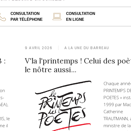
CONSULTATION
CONSULTATION
PAR TÉLÉPHONE
EN LIGNE
9 AVRIL 2026
A LA UNE DU BARREAU
 :
V'la l'printemps ! Celui des poè
le nôtre aussi...
Chaque année
ion
PRINTEMPS D
s-
POETES » ins
AEA),
1999 par Ma
Catherine
S, le
TRAUTMANN, a
e il
ministre de la