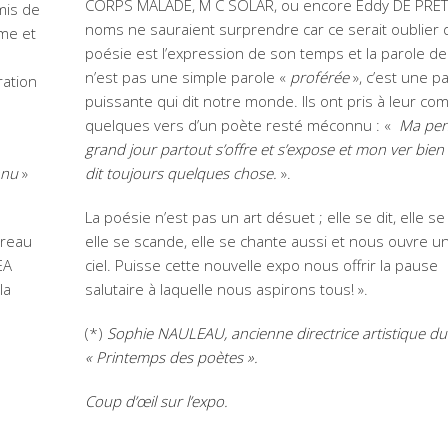
CORPS MALADE, M C SOLAR, ou encore Eddy DE PRE
mis de
noms ne sauraient surprendre car ce serait oublier 
sme et
poésie est l’expression de son temps et la parole de
n’est pas une simple parole «
proférée
», c’est une p
ration
puissante qui dit notre monde. Ils ont pris à leur co
quelques vers d’un poète resté méconnu : «
Ma pen
grand jour partout s’offre et s’expose et mon ver bien
nnu
»
dit toujours quelques chose.
».
La poésie n’est pas un art désuet ; elle se dit, elle se
rreau
elle se scande, elle se chante aussi et nous ouvre u
EA
ciel. Puisse cette nouvelle expo nous offrir la pause
la
salutaire à laquelle nous aspirons tous! ».
(*)
Sophie NAULEAU, ancienne directrice artistique du
« Printemps des poètes ».
Coup d’œil sur l’expo.