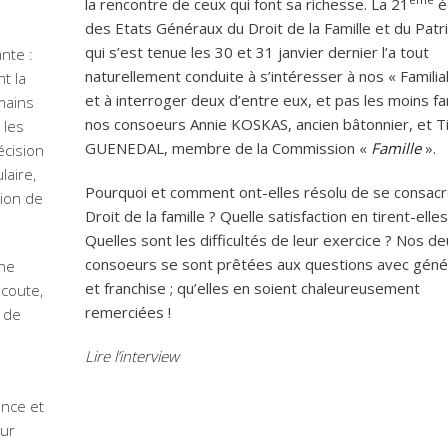
la rencontre de ceux qui font sa richesse. La 21
é
des Etats Généraux du Droit de la Famille et du Pat
qui s’est tenue les 30 et 31 janvier dernier l’a tout
ante :
naturellement conduite à s’intéresser à nos « Familia
t la
et à interroger deux d’entre eux, et pas les moins f
mains
nos consoeurs Annie KOSKAS, ancien bâtonnier, et T
 les
GUENEDAL, membre de la Commission «
Famille
».
écision
laire,
Pourquoi et comment ont-elles résolu de se consacr
tion de
Droit de la famille ? Quelle satisfaction en tirent-elles
Quelles sont les difficultés de leur exercice ? Nos d
consoeurs se sont prêtées aux questions avec géné
une
et franchise ; qu’elles en soient chaleureusement
écoute,
remerciées !
 de
Lire l’interview
ence et
our