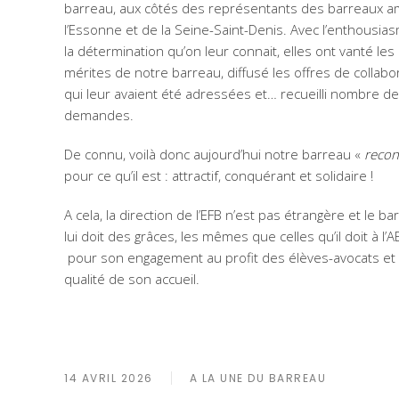
barreau, aux côtés des représentants des barreaux a
l’Essonne et de la Seine-Saint-Denis. Avec l’enthousia
la détermination qu’on leur connait, elles ont vanté les
mérites de notre barreau, diffusé les offres de collabo
qui leur avaient été adressées et… recueilli nombre de
demandes.
De connu, voilà donc aujourd’hui notre barreau «
reco
pour ce qu’il est : attractif, conquérant et solidaire !
A cela, la direction de l’EFB n’est pas étrangère et le ba
lui doit des grâces, les mêmes que celles qu’il doit à l’A
pour son engagement au profit des élèves-avocats et 
qualité de son accueil.
14 AVRIL 2026
A LA UNE DU BARREAU