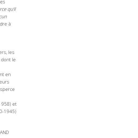
les
rce qu’il
acun
dre à
rs, les
t dont le
ent en
leurs
ansperce
1958) et
00-1945)
GRAND