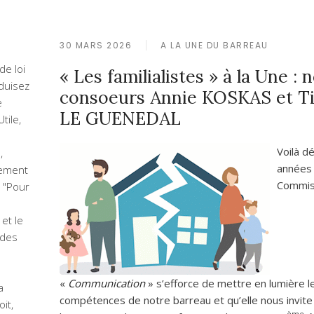
30 MARS 2026
A LA UNE DU BARREAU
de loi
« Les familialistes » à la Une : 
duisez
consoeurs Annie KOSKAS et T
e
LE GUENEDAL
tile,
Voilà d
,
années 
ement
Commis
 "Pour
 et le
 des
«
Communication
» s’efforce de mettre en lumière l
a
compétences de notre barreau et qu’elle nous invite 
it,
ème