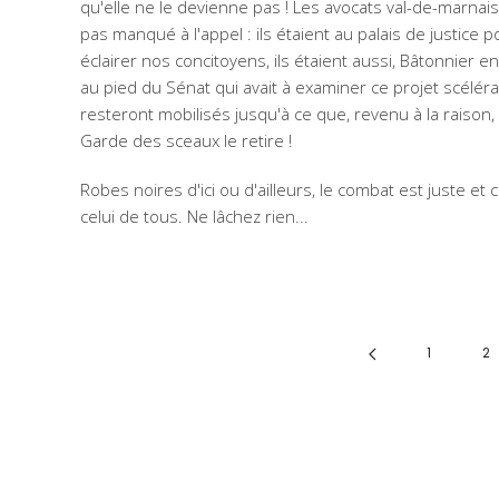
qu'elle ne le devienne pas ! Les avocats val-de-marnais
pas manqué à l'appel : ils étaient au palais de justice p
éclairer nos concitoyens, ils étaient aussi, Bâtonnier en
au pied du Sénat qui avait à examiner ce projet scélérat.
resteront mobilisés jusqu'à ce que, revenu à la raison,
Garde des sceaux le retire !
Robes noires d'ici ou d'ailleurs, le combat est juste et c
celui de tous. Ne lâchez rien...
1
2