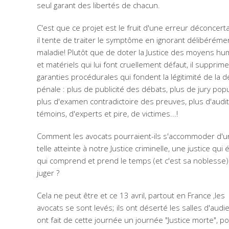
seul garant des libertés de chacun.
C'est que ce projet est le fruit d'une erreur déconcert
il tente de traiter le symptôme en ignorant délibérémen
maladie! Plutôt que de doter la Justice des moyens hu
et matériels qui lui font cruellement défaut, il supprime
garanties procédurales qui fondent la légitimité de la d
pénale : plus de publicité des débats, plus de jury popu
plus d'examen contradictoire des preuves, plus d'audi
témoins, d'experts et pire, de victimes...!
Comment les avocats pourraient-ils s'accommoder d'
telle atteinte à notre Justice criminelle, une justice qui 
qui comprend et prend le temps (et c'est sa noblesse)
juger ?
Cela ne peut être et ce 13 avril, partout en France ,les
avocats se sont levés; ils ont déserté les salles d'audi
ont fait de cette journée un journée "Justice morte", p