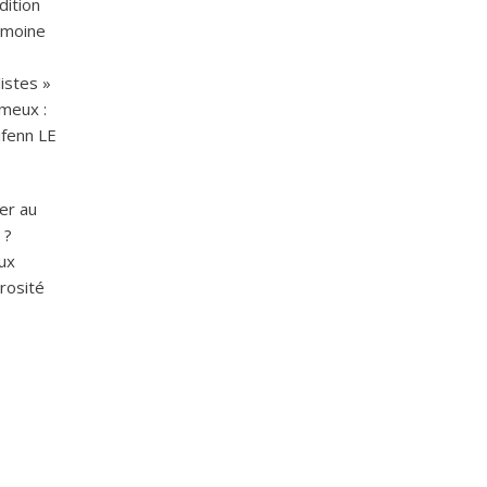
dition
rimoine
listes »
ameux :
ifenn LE
er au
 ?
eux
rosité