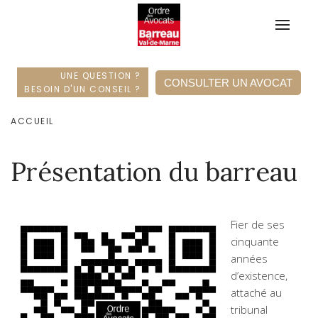
UNE QUESTION ?
CONSULTER UN AVOCAT
BESOIN D'UN CONSEIL ?
ACCUEIL
Présentation du barreau
Fier de ses
cinquante
années
d’existence,
attaché au
tribunal