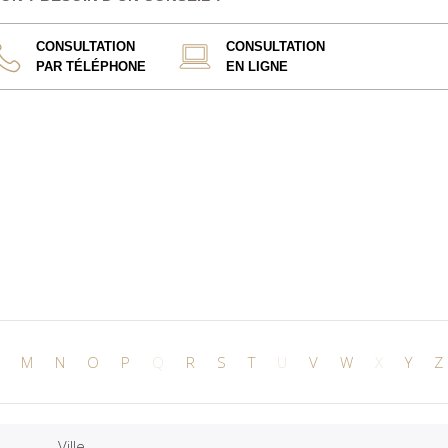
CONSULTATION
CONSULTATION
PAR TÉLÉPHONE
EN LIGNE
M
N
O
P
Q
R
S
T
U
V
W
X
Y
Z
Ville