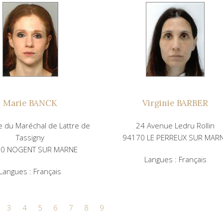
Marie BANCK
Virginie BARBER
 du Maréchal de Lattre de
24 Avenue Ledru Rollin
Tassigny
94170 LE PERREUX SUR MAR
30 NOGENT SUR MARNE
Langues : Français
Langues : Français
3
4
5
6
7
8
9