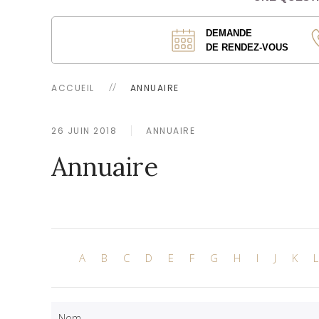
DEMANDE
DE RENDEZ-VOUS
ACCUEIL
ANNUAIRE
26 JUIN 2018
ANNUAIRE
Annuaire
A
B
C
D
E
F
G
H
I
J
K
L
Nom