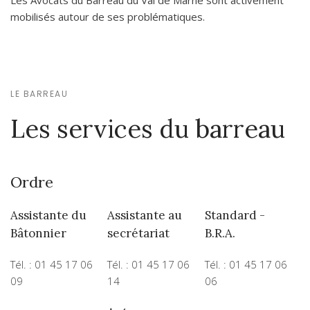
Les Avocats du Barreau du Val de Marne sont activement
mobilisés autour de ses problématiques.
LE BARREAU
Les services du barreau
Ordre
Assistante du
Assistante au
Standard -
Bâtonnier
secrétariat
B.R.A.
Tél. : 01 45 17 06
Tél. : 01 45 17 06
Tél. : 01 45 17 06
09
14
06