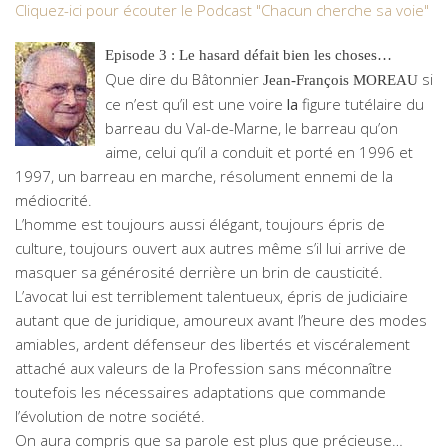
Cliquez-ici pour écouter le Podcast "Chacun cherche sa voie"
Episode 3 : Le hasard défait bien les choses…
Que dire du Bâtonnier
si
Jean-François MOREAU
ce n’est qu’il est une voire
la
figure tutélaire du
barreau du Val-de-Marne, le barreau qu’on
aime, celui qu’il a conduit et porté en 1996 et
1997, un barreau en marche, résolument ennemi de la
médiocrité.
L’homme est toujours aussi élégant, toujours épris de
culture, toujours ouvert aux autres même s’il lui arrive de
masquer sa générosité derrière un brin de causticité.
L’avocat lui est terriblement talentueux, épris de judiciaire
autant que de juridique, amoureux avant l’heure des modes
amiables, ardent défenseur des libertés et viscéralement
attaché aux valeurs de la Profession sans méconnaître
toutefois les nécessaires adaptations que commande
l’évolution de notre société.
On aura compris que sa parole est plus que précieuse…