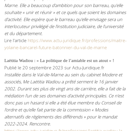
Marne. Elle a beaucoup d’ambition pour son barreau, qu’elle
souhaite « unir et réunir » et ce quels que soient les domaines
d’activité. Elle espère que le barreau qu’elle envisage sera un
interlocuteur privilégié de l’institution judiciaire, de l’université
et du département.
Lire l'article
https://www.actu-juridique.fr/professions/maitre-
yolaine-bancarel-future-batonnier-du-val-de-marne
Laëtitia Wadiou : « La politique de l’amiable est un atout » !
Publié le 20 septembre 2023 sur Actu-Juridique.fr
Installée dans le Val-de-Marne au sein du cabinet Modere et
associés, Me Laëtitia Wadiou a prêté serment le 16 janvier
2002. Durant ses plus de vingt ans de carrière, elle a fait de la
médiation l’un de ses domaines d’activité principales. Ce n’est
donc pas un hasard si elle a été élue membre du Conseil de
l’ordre et qu’elle fait partie de la commission « Modes
alternatifs de règlements des différends » pour le mandat
2022-2024. Rencontre.
https://www.actu-juridique.fr/professions/laetitia-wadiou-la-