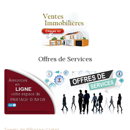
Offres de Services
Tweets de @BarreauCreteil