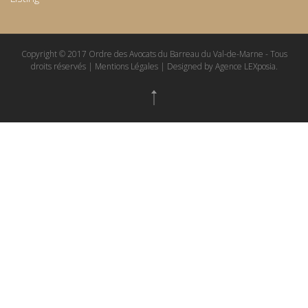
Copyright © 2017 Ordre des Avocats du Barreau du Val-de-Marne - Tous
droits réservés | Mentions Légales | Designed by Agence LEXposia.